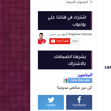
كمبيوتر السيارة
اشترك في قناتنا علي
يوتيوب
يشرفنا انضمامك
بالاشتراك
فلاش الراديتير .car cooling
المتابعون
كن من متابعي مدونتنا
Twitter
Facebook