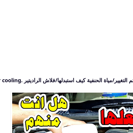
إحذر في الصيف / مياة الراديتير/كل كم يتم التغيير/مياة الحنفية كيف استبدلها/