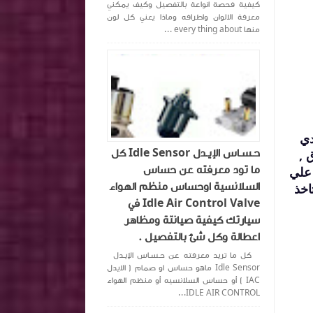
كيفية فحصة انواعة بالتفصيل وكيف يمكني
معرفة الالوان واطرافه وماذا يعني كل لون
منها every thing about ...
دي
حـسـاس الإيـدل Idle Sensor كل
 ,
ما تود معرفته عن حساس
 علي
السلانسية اوحساس منظم الهواء
وات فلابد أن تاخذ
Idle Air Control Valve في
سيارتك كيفية صيانتة ومظاهر
اعطالة وكل شئ بالتفصيل .
كل ما تريد معرفته عن حـسـاس الإيـدل
Idle Sensor ماهو حساس او صمام ( الايدل
IAC ) أو حساس السلانسيه أو منظم الهواء
IDLE AIR CONTROL...