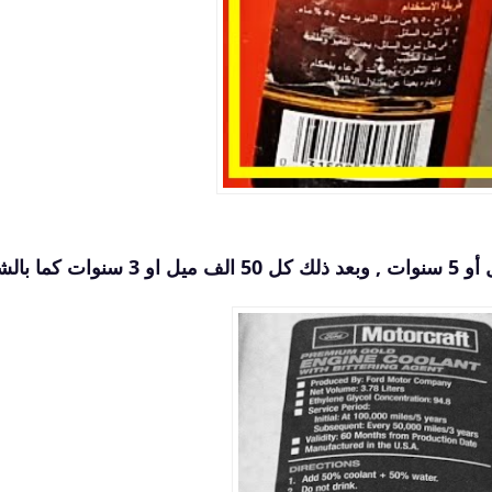
شيفرولية موتور كرافت كل 100 الف ميل أو 5 سنوات , وبعد ذلك كل 50 الف ميل او 3