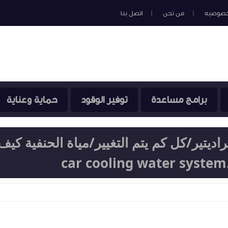
خصوصيه
من نحن
اتصل بنا
برامج مساعدة
توفير الوقود
حماية وعناية
اديتير/كل كم يتم التغيير/مياة الحنفية كيف