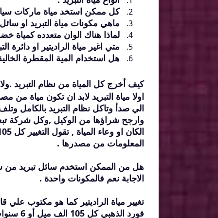
كل ممكن استخد مياة ماركات سيار
ماهي مكونات مياة التبريد او سائل ا
لماذا هناك الوان متعدده كمياة خضر
متي اغير مياة الراديتير او دائرة التب
هل استخدام المية المقطرة الخالية 
كيف أخرج كل المياة من نظام التبريد .ول
اولا مياة التبريد لابد ان تكون مياة م
الي صدأ وتاكل نظام التبريد بالكامل وتل
وارجح شراؤها من الوكيل ,وكل شركة تبعا 
المعلومات من مصدرها .
هل من الممكن استخدم سائل تبريد من 
الاجابة نعم فالمكونات واحدة .
تغيير مياة الراديتير كما هو مكتوب علي قار
فورد الذهبي كل 105 الف ميل أو 6 سنوات . وبعد ذلك 50 الف ميل او 3 سنوات .كما بالشكل .