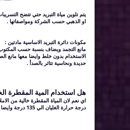
يتم تلوين مياة التبريد حتي تتضح التسريب
او الذهبي حسب الشركة ومواصفاتها .
مكونات دائرة التبريد الاساسية مادتين :
الاستخدام بدون خلط وايضا معها مانع الص
حديدة ونحاسية تتاثر بالصدأ .
هل استخدام المية المقطرة الخال
اي نعم لان المياة المقطرة خالية من الامل
درجة حرارة الغليان الي 135 درجة وايضا يمنع المياة من التجمد في الاقطار الباردة .