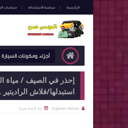
الرئيسية
سياسة الاستخدام
سياسات ال
أجزاء ومكونات السيارة
إحذر في الصيف / مياة الر
استبدلها/فلاش الراديتير .car cooling water system
منذ 6 سنة تقريبا
Engineer Hassan

