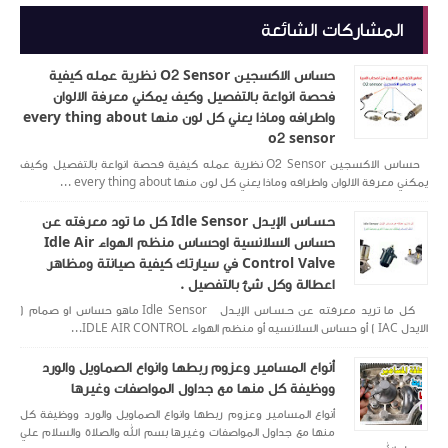
المشاركات الشائعة
حساس الاكسجين O2 Sensor نظرية عمله كيفية
فحصة انواعة بالتفصيل وكيف يمكني معرفة الالوان
واطرافه وماذا يعني كل لون منها every thing about
o2 sensor
حساس الاكسجين O2 Sensor نظرية عمله كيفية فحصة انواعة بالتفصيل وكيف
يمكني معرفة الالوان واطرافه وماذا يعني كل لون منها every thing about ...
حـسـاس الإيـدل Idle Sensor كل ما تود معرفته عن
حساس السلانسية اوحساس منظم الهواء Idle Air
Control Valve في سيارتك كيفية صيانتة ومظاهر
اعطالة وكل شئ بالتفصيل .
كل ما تريد معرفته عن حـسـاس الإيـدل Idle Sensor ماهو حساس او صمام (
الايدل IAC ) أو حساس السلانسيه أو منظم الهواء IDLE AIR CONTROL...
أنواع المسامير وعزوم ربطها وانواع الصماويل والورد
ووظيفة كل منها مع جداول المواصفات وغيرها
أنواع المسامير وعزوم ربطها وانواع الصماويل والورد ووظيفة كل
منها مع جداول المواصفات وغيرها بسم الله والصلاة والسلام علي