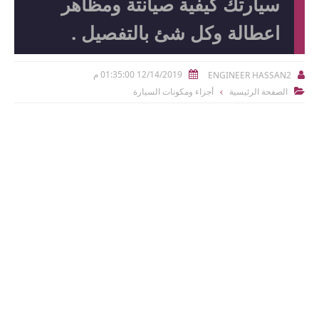
سيارتك كيفية صيانتة ومظاهر
اعطالة وكل شئ بالتفصيل .
12/14/2019 01:35:00 م
ENGINEER HASSAN2


الصفحة الرئيسية
أجزاء ومكونات السيارة
