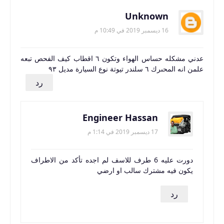
Unknown
16 ديسمبر 2019 في 10:49 م
عدني مشكله حساس الهواء وتكون ٦ اقطاب كيف الفحص تبعه
علمن انه المحىرك ٦ سلندر تيوتة نوع السيارة مديل ٩٣
رد
Engineer Hassan
17 ديسمبر 2019 في 1:14 م
دورت عليه 6 طرف للاسف لم اجده تأكد من الاطراف
يكون فيه مشترك سالب او ارضي
رد