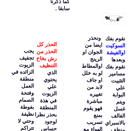
كما ذكرنا
سابقا .
ونحذر
نقوم بفك
الحذر كل
ايضا من
السوكيت
يجب
الحذر من
الجوان او
اوالفيشة
تجفيف
رش بخاخ
الرينج
وبعدها
الزيوت
التنظيف
اوالمطاط
نقوم بفك
الزائده في
الذي
لو به خلل
مسامير
منطقة
يحتوي
او جاف
التثبيت
العمل
علي
لابد من
علي
وفتحة
الزيوت
تغييره
البوابة
الصمام
في هذة
مباشرة
ويتم
بفوطة
المنطقة
فهو يقوم
غسل
نظيفة
بحذر نظرا
بمنع
الفالف
وحتي لا
لوجود
تسريب
بالاسبراي
تتراكم
حساس
الهواء مع
منظف