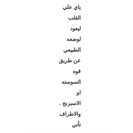
ياي علي
القلب
ليعود
لوضعه
الطبيعي
عن طريق
قوه
السوسته
او
الاسبرنج .
والاطراف
تأتي