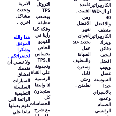
الاتربة
الثروتل
قاعدة
الكاربيراتير
وتحدث
TPS
التثبيت .
او الWD-
مشاكل
ويصعب
ومن
40
اخري .
تنظيفة
الافضل
والافضل
وفكة كما
تغيير
منظف
رأينا في
الجوان
الكاربيراتير.
هذا والله
الفيديو
بجديد عند
ويترك
الموفق
الخاص
عمل
دقائق
وشكرا
بحساس
الصيانة
ليجف
لحضراتكم .
الTPS
والتنظيف
افضل
ولا ننسي أن
وتجدونة
وسعرة
ويجب
نقدمك
علي القناة
قليل
غسل
لعشاق
الرسمية
وحتي
السوستة
السيارات
لنا وايضا
تطمئن .
جيدا
السلسلة
ستجدون
بالاسبراي
التعليمية
كل
وعمود
الرائعة التي
الحساسات
الصمام
نقوم بعملها
مع شرح
الرئيسي
تباعا علي
وافي لها .