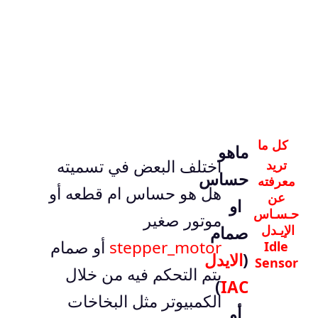
كل ما
ماهو
اختلف البعض في تسميته
تريد
حساس
معرفته
هل هو حساس ام قطعه أو
عن
او
حـسـاس
موتور صغير
الإيـدل
صمام
stepper_motor
أو صمام
Idle
(
الايدل
Sensor
يتم التحكم فيه من خلال
)
IAC
الكمبيوتر مثل البخاخات
أو