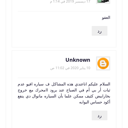
17 ديسمبر 2019 في 1:14 م
العفو
رد
Unknown
10 يناير 2020 في 11:02 ص
السلام عليكم اناعندي هذه المشاكل ف سياره افيو عدم
ثبات أر بي أم في الصباح عند برود اامحرك مع خروج
بخاراببض كثيف ممكن علما بأن السياره مانوال دي ينفع
أكود حساس البوابه
رد