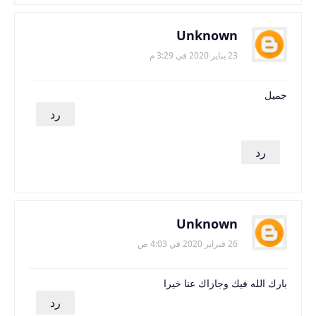
Unknown
23 يناير 2020 في 3:29 م
جميل
رد
رد
Unknown
26 فبراير 2020 في 4:03 ص
بارك الله فيك وجازاك عنا خيرا
رد