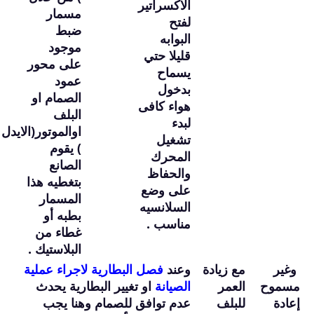
الأكسراتير
مسمار
لفتح
ضبط
البوابه
موجود
قليلا حتي
على محور
يسماح
عمود
بدخول
الصمام او
هواء كافى
البلف
لبدء
اوالموتور(الايدل
تشغيل
) يقوم
المحرك
الصانع
والحفاظ
بتغطيه هذا
على وضع
المسمار
السلانسيه
بطبه أو
مناسب .
غطاء من
البلاستيك .
وغير
مع زيادة
وعند
فصل البطارية لاجراء عملية
مسموح
العمر
الصيانة
او تغيير البطارية يحدث
إعادة
للبلف
عدم توافق للصمام وهنا يجب