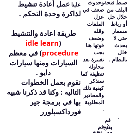
ضبط فتحة
وحدوث
عمل أعادة تنشيط
علينا
البلف من
ضعف في
لذاكرة وحدة التحكم .
خلال حل
عزل
أو رباط
الملفات
مسمار
وقله
طريقة اعادة والتنشيط
حتي لا
وضعف
idle learn
(
يحدث
قوتها هنا
procedure
)
في معظم
خلل
يجب
بالنظام .
تغييرة بعد
السيارات ومنها سيارات
محاولة
دايو .
تنظيفة كما
سنذكر
نقوم بعمل الخطوات
كيفية ذلك
التاليه : وكنا قد ذكرنا شبيه
والمحاذير
بها في برمجة جير
المطلوبة
.
فورداكسبلورر
قم
قم
بفتح