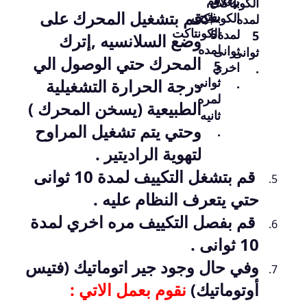
قم
بإغلاق
الكونتاكت
قم بتشغيل المحرك على
بفتح
الكونتاكت
لمده
الكونتاكت
لمدة5
5
وضع السلانسيه ,
إترك
لمده
ثوانى
ثوانى
المحرك حتي الوصول الي
5
اخري
.
ثوانى
درجة الحرارة التشغيلية
.
لمره
الطبيعية (يسخن المحرك )
ثانيه
وحتي يتم تشغيل المراوح
.
لتهوية الراديتير .
قم بتشغل التكييف لمدة 10 ثوانى
حتي يتعرف النظام عليه .
قم بفصل التكييف مره اخري لمدة
10 ثوانى .
وفي حال وجود جير اتوماتيك
(فتيس
أوتوماتيك)
نقوم بعمل الاتي :