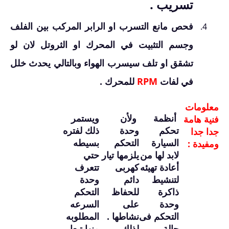
تسريب .
فحص مانع التسرب او الرابر المركب بين الفلف
وجسم التثبيت في المحرك او الثروتل لان لو
تشقق او تلف سيسرب الهواء وبالتالي يحدث خلل
في لفات
RPM
للمحرك .
معلومات
أنظمة
ولأن
ويستمر
فنية هامة
تحكم
وحدة
ذلك لفتره
جدا جدا
السيارة
التحكم
بسيطه
ومفيدة :
لابد لها من
يلزمها تيار
حتي
أعادة تهيئه
كهربى
تتعرف
لتنشيط
دائم
وحدة
ذاكرة
للحفاظ
التحكم
وحدة
على
السرعه
التحكم فى
نشاطها .
المطلوبه
حالة
لذلك
منها تبعا