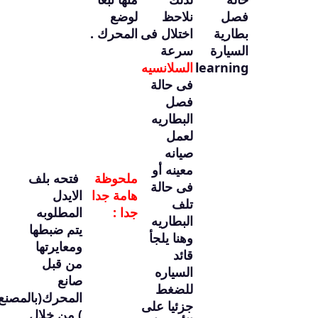
فصل
نلاحظ
لوضع
بطارية
اختلال فى
المحرك .
السيارة
سرعة
learning
السلانسيه
فى حالة
فصل
البطاريه
لعمل
صيانه
معينه أو
ملحوظة
فتحه بلف
فى حالة
هامة جدا
الايدل
تلف
جدا :
المطلوبه
البطاريه
يتم ضبطها
وهنا يلجأ
ومعايرتها
قائد
من قبل
السياره
صانع
للضغط
المحرك(بالمصنع
جزئيا على
) من خلال