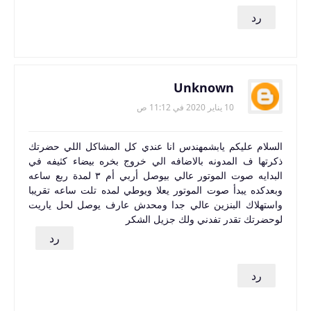
رد
Unknown
10 يناير 2020 في 11:12 ص
السلام عليكم يابشمهندس انا عندي كل المشاكل اللي حضرتك
ذكرتها ف المدونه بالاضافه الي خروج بخره بيضاء كثيفه في
البدايه صوت الموتور عالي بيوصل أربي أم ٣ لمدة ربع ساعه
وبعدكده يبدأ صوت الموتور يعلا ويوطي لمده تلت ساعه تقريبا
واستهلاك البنزين عالي جدا ومحدش عارف يوصل لحل ياريت
لوحضرتك تقدر تفدني ولك جزيل الشكر
رد
رد