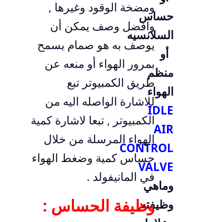
ومضخة الوقود وغيرها ,
حساس
وافضل وصف يمكن أن
السلانسيه
يوصف به هو صمام يسمح
أو
بمرور الهواء أو منعه عن
منظم
طريق الكمبيوتر تبع
الهواء
للاشارة الواصله اليه من
IDLE
الكمبيوتر , تبعا لاشارة كمية
AIR
الهواء المرسلة من خلال
CONTROL
حساس كمية وضغط الهواء
VALVE
في المانيفولد .
وماهي
وظيفة الحساس :
وظيفته