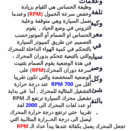
وعلامات
وظيفة الحساس هي القيام بزيادة
تلفة
وخفض سرعة الخمول (
RPM
) وعندما
تعمل السيارة وهي متوقفة وعلبة
وكيفية
التروس في وضع الحياد , يقوم
معرفته
الحساس او الصمام أو الموتورحسب
التصميم عن طريق كمبيوتر السيارة
في
بالتحكم في كمية الهواء الداخلة للمحرك
سيارتك
والتي بالتبعية تتحكم بدوران المحرك ،
في هذة الوضعية يقوم الصمام بثتبيت
وصيانته
سرعة دوران المحرك(
RPM
) على
الوضعية المنخفضة والتي تكون تقريبا
وكل
أقل من
700 RPM
عند درجة حرارة
شئ
التشغيل المثالية للمحرك , أما في بداية
تشغيل محرك السيارة ترتفع الـ RPM
بالتفصيل
او عدد لفات المحرك الى
2000
لفة
.
تقريبا حتي ترتفع درجة حرارة المحرك
ليصل الى درجة الحــرارة المثالـية التي
تجعل المحرك يعمل بكفائة عندها يبدأ عداد الـ
RPM