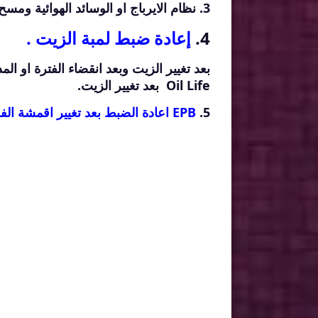
3. نظام الايرباج او الوسائد الهوائية ومسح اعطالها واكتشاف اكوادها واعادتها واعادة ضبط المصنع لها .
4.
إعادة ضبط لمبة الزيت .
Oil Life بعد تغيير الزيت.
5.
EPB اعادة الضبط بعد تغيير اقمشة الفرامل .