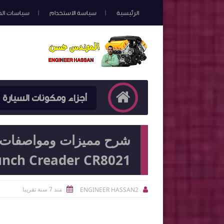
الرئيسية
سياسة الاستخدام
سياسات ال
أجزاء ومكونات السيارة
شرح مميزات ومواصفات و
Launch Creader CR8021 مع فيديو الشرح التف
منذ 7 سنة تقريبا
ENGINEER HASSAN2

