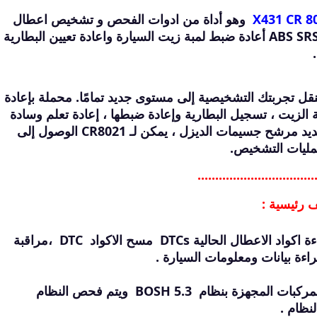
X431 CR 8
وهو أداة من ادوات الفحص و تشخيص اعطال
ومشاكل السيارات وانظمتها ومنها ABS SRS DPF أعادة ضبط لمبة زيت السيارة واعادة تعيين البطارية
تصميم Launch Creader CR8021 لنقل تجربتك التشخيصية إلى مستوى جديد تمامًا. محملة بإعادة
ة تعيين خدمة الزيت ، تسجيل البطارية وإعادة ضبطها ، إعادة تعلم وسادة
فرامل الانتظار بعد وظائف الاستبدال وتجديد مرشح جسيمات الديزل ، يمكن لـ CR8021 الوصول إلى
مليات التشخيص.
.................................
حالة استعداد I / M ، تجميد البيانات ، قراءة اكواد الاعطال الحالية DTCs مسح الاكواد DTC ،مراقبة
يتم تحديد وفحص الاعطال ومحوها في المركبات المجهزة بنظام BOSH 5.3 ويتم فحص النظام
نظام .