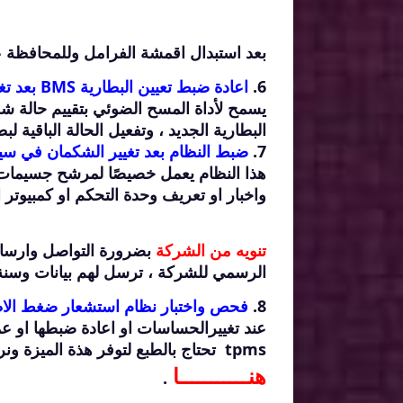
بعد استبدال اقمشة الفرامل وللمحافظة 
6.
اعادة ضبط تعيين البطارية BMS بعد تغييرها .
يسمح لأداة المسح الضوئي بتقييم حالة شحن
البطارية الجديد ، وتفعيل الحالة الباقية لب
7.
ضبط النظام بعد تغيير الشكمان في سيارات
واخبار او تعريف وحدة التحكم او كمبيوتر 
تنويه من الشركة
بضرورة التواصل وارسال 
الرسمي للشركة ، ترسل لهم بيانات وسنة 
8.
فحص واختبار نظام استشعار ضغط الاطارات TPMS واعادة
عند تغييرالحساسات او اعادة ضبطها او
tpms تحتاج بالطبع لتوفر هذة الميزة ونرفق لسعادتكم فيديو هام جدا نشرح فيه مميزات الجهاز من
هنـــــــــــا
.