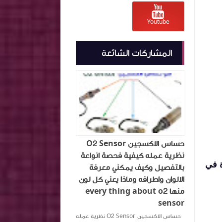
Youtube
المشاركات الشائعة
حساس الاكسجين O2 Sensor
نظرية عمله كيفية فحصة انواعة
 في
بالتفصيل وكيف يمكني معرفة
الالوان واطرافه وماذا يعني كل لون
منها every thing about o2
sensor
حساس الاكسجين O2 Sensor نظرية عمله