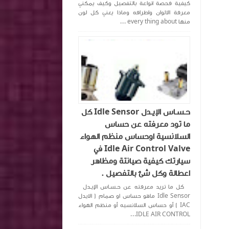
كيفية فحصة انواعة بالتفصيل وكيف يمكني
معرفة الالوان واطرافه وماذا يعني كل لون
منها every thing about ...
حـسـاس الإيـدل Idle Sensor كل
ما تود معرفته عن حساس
السلانسية اوحساس منظم الهواء
Idle Air Control Valve في
سيارتك كيفية صيانتة ومظاهر
اعطالة وكل شئ بالتفصيل .
كل ما تريد معرفته عن حـسـاس الإيـدل
Idle Sensor ماهو حساس او صمام ( الايدل
IAC ) أو حساس السلانسيه أو منظم الهواء
IDLE AIR CONTROL...