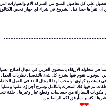
تفصيل علي كل تفاصيل المنتج من الشركة الام والسيارات التي
من ان تقرأها جيدا قبل الشروع في شراء اي جهاز فحص الكتالو
.............................................................
ER HASSAN2
ineer Hassan
27
25
مشاركة
مشاركة
انواع الجيربوكس الا
احذر قبل شراء أو ا
الـCVT مواصفا
سيارتك خواص وخصا
.....................................................................
بالتفصيل
معلومات قد تعرفها ل
2021-05-30
2020-04-02
ا في محاولة الاريقاء بالمحتوي العربي في مجال اصلاح السيا
الضبط الصحيح لفجوة
شرح مميزات ومواص
وكل شئ بالتفصيل ف
البوجيهات / البلكات
ي اليوتيوب نقوم فيها بشرح كل شئ بالتفصيل نظريات العمل 
2021-03-21
2020-01-21
ي تستطيع كهاوي او محب لهذا المجال البدء في العمل الحلقا
فيديو الشرح التفصيل
 sparkplugs gap .
حساس الحرارة وبلف ا
تلميع فوانيس وكشا
واعادتها كما الجديدة
ثرموستات كوعة الم
لقات تم فيها فك المحرك بالكامل وشرح أجزاؤه علميا وعمليا 
ومكونات متاحة للج
عنه بالتفصيل سلوكه
2021-03-06
2020-01-03
كونات السياراة من حساسات وقطع غيار وغيرها , حلقة تتح
وكيف تؤثر المياة الغ
بالدليل إصلاح بطارية
حساسات الجيربوكس 
سلوكة
يرها الكثييير سأرفق لكم الرابط من .
يوجد حساسات في ا
بالبيبسي حقيقة أم خ
العادي وكيف تعمل
شيقة فهل ستنجح وما
2020-08-04
2020-01-02
❤❤
برنامج روعة تتعرف 
ثروتل (بوابة الهواء 